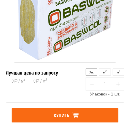
Лучшая цена по запросу
2
3
Уп.
м
м
2
3
0
/ м
0
/ м
−
+
Упаковок -
1
шт.
КУПИТЬ