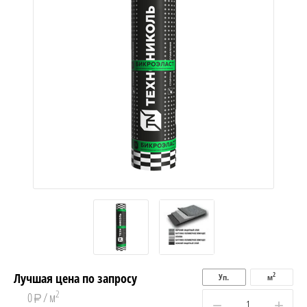
Лучшая цена по запросу
2
Уп.
м
2
0
/ м
−
+