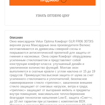
УЗНАТЬ ОПТОВУЮ ЦЕНУ
Описание
Окно мансардное Velux Optima Комфорт GLR FR06 3073IS
верхняя ручка Мансардные окна производителя Велюкс
изготавливаются из древесины северной сосны и
покрываются антисептической пропиткой для защиты от
гниения и насекомых. Окна серии Комфорт оборудованы
усиленным стеклопакетом и представляют собой
конструкции комфорт-класса: улучшенный дизайн и
увеличенное количество функций. Монтаж окон
выполняется в скатные кровли с углом наклона от 15 до 19
градусов. Преимущества:высокая защита от шума за счет
усиленного стеклопакета и уплотнителей; безопасное
ламинированное стекло «триплекс»; закаленное внешнее
стекло защищает от снеговых нагрузок, ветра и града;
«триплекс» защищает от выгорания мебель и предметы
внутри помещения; максимальное теплосбережение
благодаря технологии напыления Low-E; защита «Снег+»;
до 10 лет гарантии при установке с комплектом BDX.