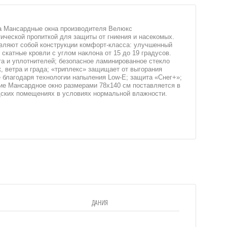
а Мансардные окна производителя Велюкс
ической пропиткой для защиты от гниения и насекомых.
вляют собой конструкции комфорт-класса: улучшенный
скатные кровли с углом наклона от 15 до 19 градусов.
а и уплотнителей; безопасное ламинированное стекло
, ветра и града; «триплекс» защищает от выгорания
благодаря технологии напыления Low-E; защита «Снег+»;
ние Мансардное окно размерами 78x140 см поставляется в
адских помещениях в условиях нормальной влажности.
ДАНИЯ