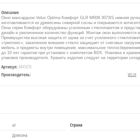
Описание
Окно мансардное Velux Optima Комфорт GLR MR08 3073IS нижняя ручк
изготавливаются из древесины северной сосны и покрываются антисепт
Окна серии Комфорт оборудованы усиленным стеклопакетом и предста
дизайн и увеличенное количество функций. Монтаж окон выполняется в 
Преимущества:высокая защита от шума за счет усиленного стеклопакет
«триплекс»; закаленное внешнее стекло защищает от снеговых нагрузок
мебель и предметы внутри помещения; максимальное теплосбережение 
до 10 лет гарантии при установке с комплектом BDX. Упаковка и хране
упаковке производителя. Хранить изделия следует на территории скл
4445076
Артикул:
Производитель:
VELUX
шт
Страна
Древесина