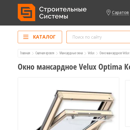
Саратов
КАТАЛОГ
Главная
Скатная кровля
Мансардные окна
Velux
  Окно мансардное Velux
Окно мансардное Velux Optima К