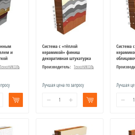
тонным
Система с «тёплой
Система 
елем и
керамикой» финиш
керамик
ткой
декоративная штукатурка
облицово
ТехноНИКОЛЬ
Производитель:
ТехноНИКОЛЬ
Производи
апросу
Лучшая цена по запросу
Лучшая це
−
+
−