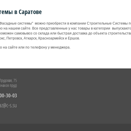
темы в Саратове
 "Фасадные системы" можно приобрести в компании Строительные Системы по
но на нашем сайте. Все представленные у нас товары в категории выпуска
озможен самовывоз со склада или быстрая доставка до объекта строительства 
ркс, Петровск, Аткарск, Красноармейск и Ершов.
 на сайте или по телефону у менеджера.
 Прудовая, 75
нахов пруд)
100-30-03
az@c-s.su