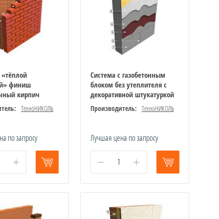
с «тёплой
Система с газобетонным
ой» финиш
блоком без утеплителя с
чный кирпич
декоративной штукатуркой
тель:
ТехноНИКОЛЬ
Производитель:
ТехноНИКОЛЬ
на по запросу
Лучшая цена по запросу
+
−
+