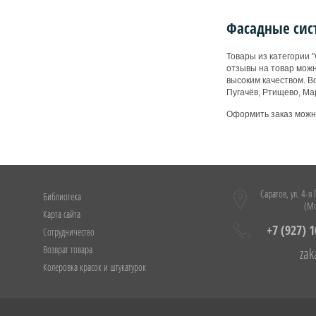
Фасадные сис
Товары из категории
отзывы на товар мож
высоким качеством. В
Пугачёв, Ртищево, Ма
Оформить заказ можно
Саратов, ул. 4-я
Библиотека
(Мо
Карта сайта
+7 (927) 
Сотрудничество
Возврат товара
zak
Колеровка красок и штукатурок