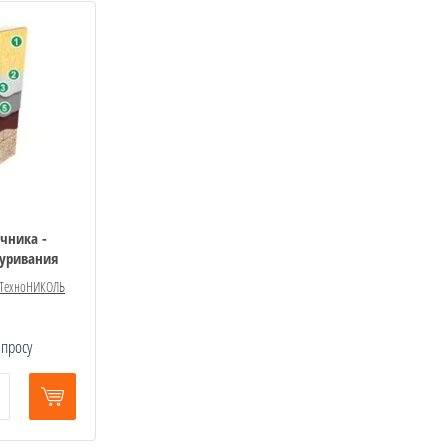
чника -
туривания
ТехноНИКОЛЬ
апросу