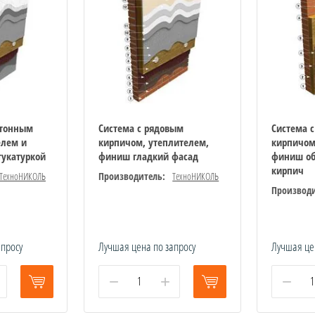
етонным
Система с рядовым
Система 
елем и
кирпичом, утеплителем,
кирпичом
тукатуркой
финиш гладкий фасад
финиш о
кирпич
ТехноНИКОЛЬ
Производитель:
ТехноНИКОЛЬ
Производи
апросу
Лучшая цена по запросу
Лучшая це
−
+
−