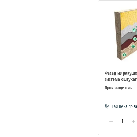
Фасад из ракуше
система оштука
Производитель:
Лучшая цена по з
−
+