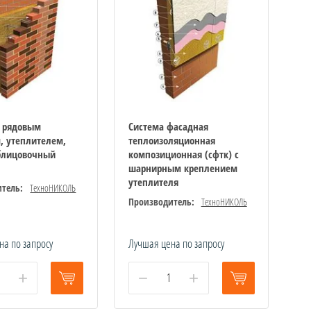
с рядовым
Система фасадная
, утеплителем,
теплоизоляционная
блицовочный
композиционная (сфтк) с
шарнирным креплением
утеплителя
тель:
ТехноНИКОЛЬ
Производитель:
ТехноНИКОЛЬ
на по запросу
Лучшая цена по запросу
+
−
+