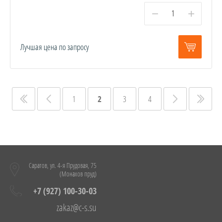
−
+
Лучшая цена по запросу
1
2
3
4
Саратов, ул. 4-я Прудовая, 75
(Монахов пруд)
+7 (927) 100-30-03
zakaz@c-s.su