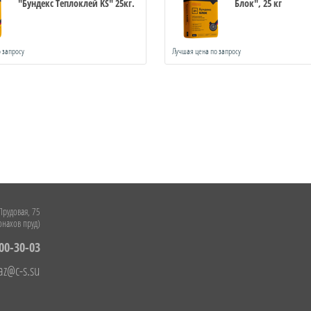
"Бундекс Теплоклей KS" 25кг.
Блок", 25 кг
 запросу
Лучшая цена по запросу
 Прудовая, 75
нахов пруд)
100-30-03
az@c-s.su