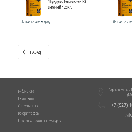
"Бундекс Теплоклей KS
зимний" 25кг.
Лучшая цена по запросу
Лучшая цена по
НАЗАД
Саратов, ул. 4-я
Библиотека
(Мо
Карта сайта
+7 (927) 
Сотрудничество
Возврат товара
zak
Колеровка красок и штукатурок